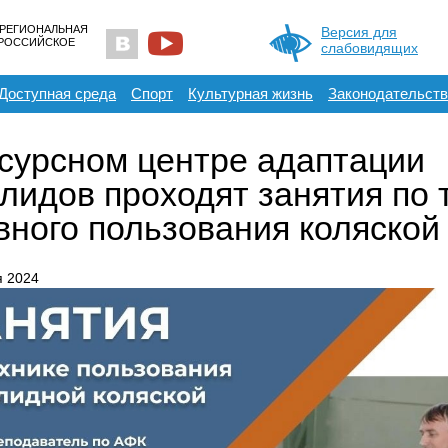
 РЕГИОНАЛЬНАЯ
Версия для
ЕРОССИЙСКОЕ
слабовидящих
Доступная среда
Спорт
Культурная жизнь
Законодательств
сурсном центре адаптации
лидов проходят занятия по 
вного пользования коляской
я 2024