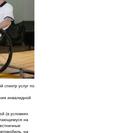
й спектр услуг по
ания инвалидной
й (в условиях
вигающемуся на
лестничные
автомобиль, на