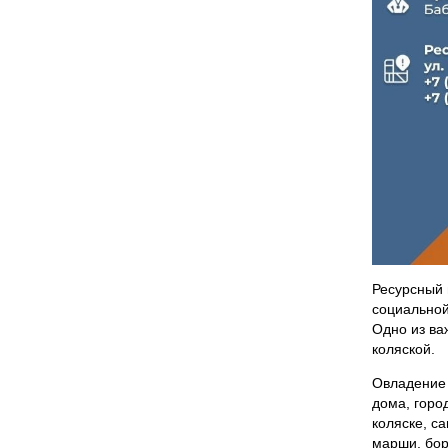
Ресурсный 
социальной
Одно из ва
коляской.
Овладение 
дома, горо
коляске, с
марши, бор