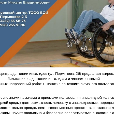
центр адаптации инвалидов (ул. Пермякова, 2б) предлагает широки
 реабилитации и адаптации инвалидам и членам их семей.
жных направлений работы - занятия по технике активного пользов
основными навыками и приемами пользования инвалидной коляско
дской среды) дает возможность человеку с инвалидностью, перед
амостоятельно преодолевать всевозможные препятствия, включая 
дюры, научит правильно и безопасно пересаживаться с коляски в 