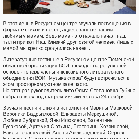
В этот день в Ресурсном центре звучали посвящения в
формате стихов и песен, адресованные нашим
любимым мамам. Ведь мама - это начало начал, наш
тыл и причал. Наш близкий друг, святой человек. Лишь с
мамой мы крепко сроднились навек...
Литературные гостиные в Ресурсном центре Тюменской
областной организации ВОИ проходят на регулярной
основе - теперь члены инклюзивного литературного
объединения ВОИ "Музыка слова" будут встречаться в
этом просторном уютном зале часто.
На этот раз руководитель лито Ольга Степановна Губина
собрала всех под шатром музыки и слова 24 ноября.
Звучали песни и стихи в исполнении Марины Марковой,
Вероники Бадрызловой, Елизаветы Меркушиной,
Любови Зубрицкой, Яны Илюхиной, Валентины
Гусаковой, Артемия Сюткина, Екатерины Хозяиновой,
Раисы Герасимовой, Алены Александровой, Сергея
Бакушина. Стихотворение матери своим детям прочла