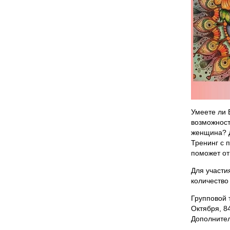
Умеете ли 
возможност
женщина? Д
Тренинг с 
поможет от
Для участи
количество
Групповой т
Октября, 8
Дополнител