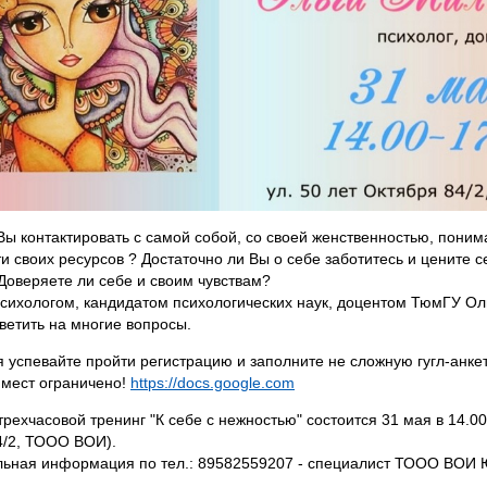
Вы контактировать с самой собой, со своей женственностью, поним
и своих ресурсов ? Достаточно ли Вы о себе заботитесь и цените с
оверяете ли себе и своим чувствам?
психологом, кандидатом психологических наук, доцентом ТюмГУ О
ветить на многие вопросы.
я успевайте пройти регистрацию и заполните не сложную гугл-анкету
 мест ограничено!
https://docs.google.com
рехчасовой тренинг "К себе с нежностью" состоится 31 мая в 14.00 
4/2, ТООО ВОИ).
ьная информация по тел.: 89582559207 - специалист ТООО ВОИ 