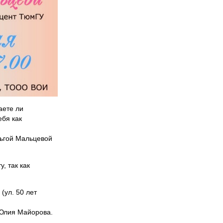
аете ли
ебя как
льгой Мальцевой
, так как
(ул. 50 лет
Юлия Майорова.