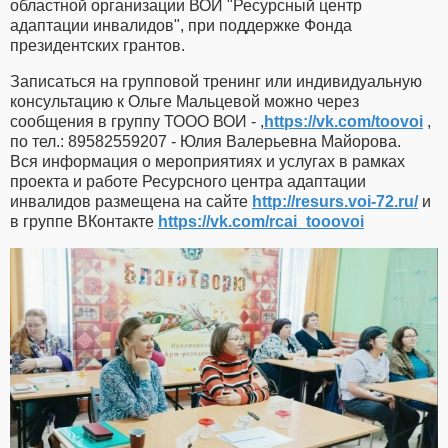
областной организации ВОИ "Ресурсный центр
адаптации инвалидов", при поддержке Фонда
президентских грантов.
Записаться на групповой тренинг или индивидуальную
консультацию к Ольге Мальцевой можно через
сообщения в группу ТООО ВОИ - ,
https://vk.com/toovoi
,
по тел.: 89582559207 - Юлия Валерьевна Майорова.
Вся информация о мероприятиях и услугах в рамках
проекта и работе Ресурсного центра адаптации
инвалидов размещена на сайте
http://resurs.voi-72.ru/
и
в группе ВКонтакте
https://vk.com/rcai_tooovoi