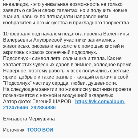
инвалидов, - это уникальная возможность не только
заявить о себе и своих талантах, но и получить новые
знания, навыки по пятнадцати направлениям
изобразительного искусства и прикладного творчества.
10 февраля под началом педагога проекта Валентины
Валерьевны Ануфриевой участники занимались
живописью, рисовали на холсте с помощью кистей и
акриловых красок солнечный подсолнух.
Подсолнух - символ лета, солнышка и тепла. Как не
хватает этих чудесных даров в зимнее, холодное время.
Наверное, поэтому работы у всех получились светлые,
яркие, добрые и такие разные - каждый вложил в свой
"Подсолнух" частицу сердца, любви, душевности.
На следующем занятии по живописи участники проекта
познакомятся с нежной и воздушной акварелью.
Автор фото: Евгений ШАРОВ -
https://vk.com/album-
212476466_292884886
Елизавета Меркушина
Источник:
ТООО ВОИ