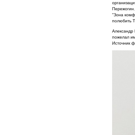
организаци
Пережогин.
"Зона комф
полюбить Т
Александр 
пожелал им
Источник 