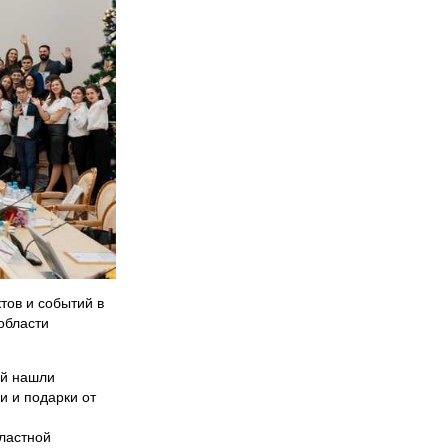
тов и событий в
области
ей нашли
и и подарки от
ластной