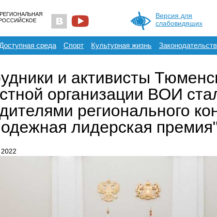
 РЕГИОНАЛЬНАЯ
Версия для
ЕРОССИЙСКОЕ
слабовидящих
Доступная среда
Спорт
Культурная жизнь
Законодательств
удники и активисты Тюменс
стной организации ВОИ ста
дителями регионального ко
одежная лидерская премия
 2022