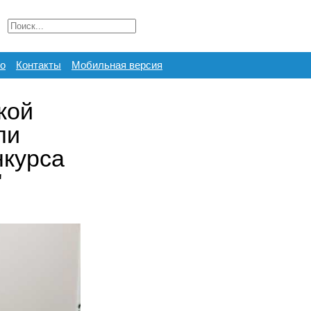
о
Контакты
Мобильная версия
кой
ли
нкурса
"