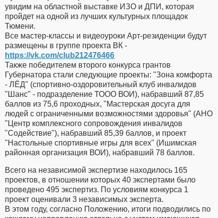
увидим на областной выставке ИЗО и ДПИ, которая
пройдет на одной из лучших культурных площадок
Тюмени.
Все мастер-классы и видеоуроки Арт-резиденции будут
размещены в группе проекта ВК -
https://vk.com/club212476466
Также победителем второго конкурса грантов
Губернатора стали следующие проекты: "Зона комфорта
- ЛЁД" (спортивно-оздоровительный клуб инвалидов
"Шанс" - подразделение ТООО ВОИ), набравший 87,85
баллов из 75,6 проходных, "Мастерская досуга для
людей с ограниченными возможностями здоровья" (АНО
"Центр комплексного сопровождения инвалидов
"Содействие"), набравший 85,39 баллов, и проект
"Настольные спортивные игры для всех" (Ишимская
районная организация ВОИ), набравший 78 баллов.
Всего на независимой экспертизе находилось 165
проектов, в отношении которых 40 экспертами было
проведено 495 экспертиз. По условиям конкурса 1
проект оценивали 3 независимых эксперта.
В этом году, согласно Положению, итоги подводились по