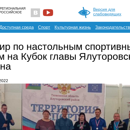
 РЕГИОНАЛЬНАЯ
Версия для
ЕРОССИЙСКОЕ
слабовидящих
Доступная среда
Спорт
Культурная жизнь
Законодательств
ир по настольным спортивн
м на Кубок главы Ялуторовс
на
2022