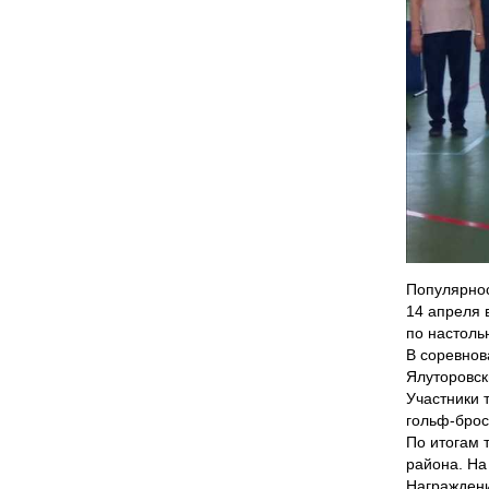
Популярнос
14 апреля 
по настоль
В соревнов
Ялуторовск
Участники 
гольф-брос
По итогам 
района. На
Награждени