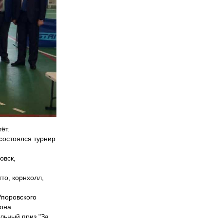
ёт.
состоялся турнир
овск,
то, корнхолл,
Упоровского
она.
льный приз "За