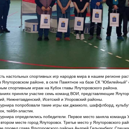
ть настольных спортивных игр народов мира в нашем регионе раст
в Ялуторовском районе, в селе Памятное на базе СК "Юбилейный" 
ным спортивным играм на Кубок главы Ялуторовского района.
аниях приняли участие семь команд ВОИ, представляющие Ялутор
ий, Нижнетавдинский, Исетский и Упоровский районы.
турнира попробовали такие игры как джакколо, шаффлборд, кульбут
ок, тейбл-эластик.
турнира определились победители. Первое место заняла команда 
 втором месте город Ялуторовск. Третье место у Ялуторовского рай
е провел глава Ялуторовского района Андрей Гильгенберг. Специа