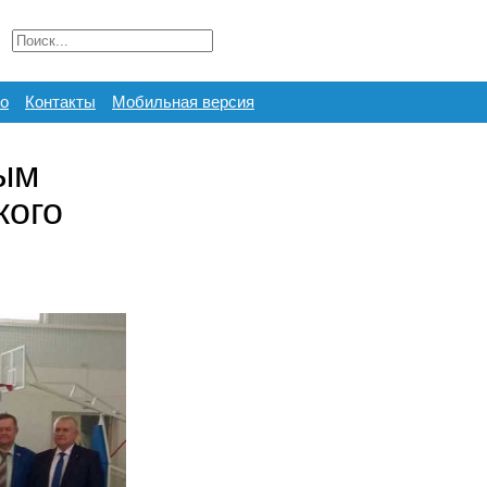
о
Контакты
Мобильная версия
ым
кого