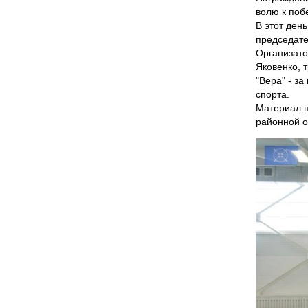
волю к поб
В этот ден
председате
Организато
Яковенко, 
"Вера" - з
спорта.
Материал п
районной о