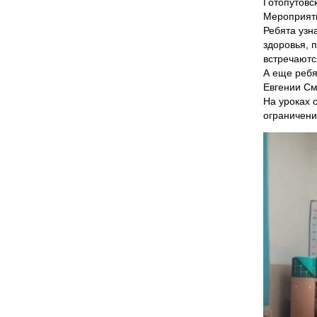
Готопутов
Мероприяти
Ребята узн
здоровья, 
встречаютс
А еще ребя
Евгении См
На уроках 
ограничени