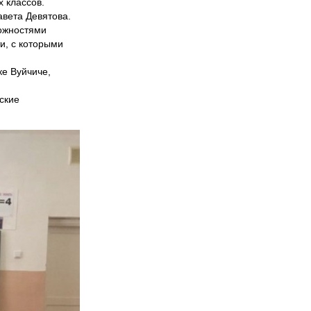
 классов.
вета Девятова.
можностями
и, с которыми
ке Вуйчиче,
ские