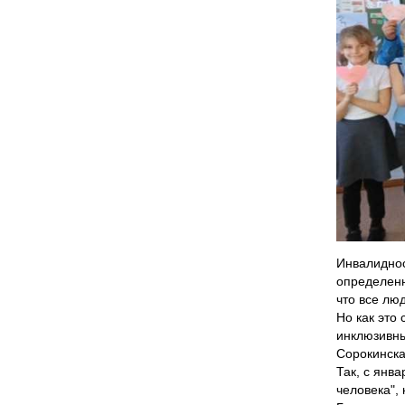
Инвалиднос
определенн
что все люд
Но как это
инклюзивн
Сорокинска
Так, с янв
человека",