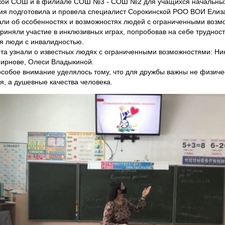
ской СОШ и в филиале СОШ №3 - СОШ №2 для учащихся начальных
я подготовила и провела специалист Сорокинской РОО ВОИ Елиза
али об особенностях и возможностях людей с ограниченными воз
приняли участие в инклюзивных играх, попробовав на себе трудност
я люди с инвалидностью.
та узнали о известных людях с ограниченными возможностями: Ни
ирнове, Олеси Владыкиной.
особое внимание уделялось тому, что для дружбы важны не физиче
я, а душевные качества человека.