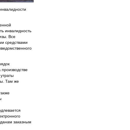
 инвалидности
ленной
ть инвалидность
изы. Все
ми средствами
жведомственного
рядок
а производстве
 утраты
ы. Там же
также
ы
одлевается
ектронного
жданам заказным