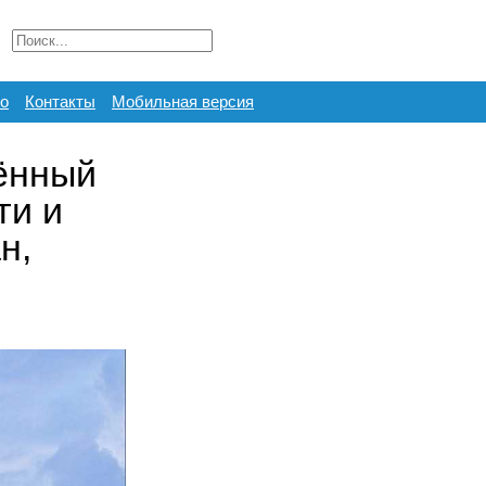
о
Контакты
Мобильная версия
ённый
ти и
н,