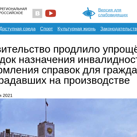
 РЕГИОНАЛЬНАЯ
Версия для
ЕРОССИЙСКОЕ
слабовидящих
Доступная среда
Спорт
Культурная жизнь
Законодательств
ительство продлило упрощ
док назначения инвалиднос
мления справок для гражда
радавших на производстве
я 2021