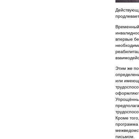
Действующи
продлевает
Временный 
инвалиднос
впервые бе
необходимы
реабилитац
взаимодейс
Этим же по
определени
или имеющи
трудоспосо
оформляют
Упрощённый
предполага
трудоспосо
Кроме того
программа 
межведомст
письмом.