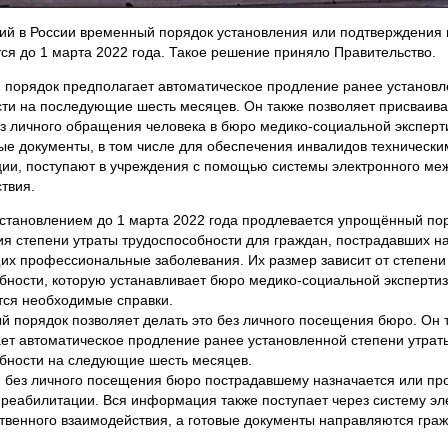
й в России временный порядок установления или подтверждения
ся до 1 марта 2022 года. Такое решение приняло Правительство.
порядок предполагает автоматическое продление ранее установ
ти на последующие шесть месяцев. Он также позволяет присваива
з личного обращения человека в бюро медико-социальной эксперт
е документы, в том числе для обеспечения инвалидов технически
ии, поступают в учреждения с помощью системы электронного ме
твия.
становлением до 1 марта 2022 года продлевается упрощённый по
я степени утраты трудоспособности для граждан, пострадавших н
х профессиональные заболевания. Их размер зависит от степени
бности, которую устанавливает бюро медико-социальной экспертиз
ся необходимые справки.
 порядок позволяет делать это без личного посещения бюро. Он 
ет автоматическое продление ранее установленной степени утрат
бности на следующие шесть месяцев.
, без личного посещения бюро пострадавшему назначается или пр
реабилитации. Вся информация также поступает через систему эл
венного взаимодействия, а готовые документы направляются гра