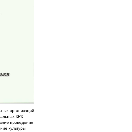
ьных организаций
нальных КРК
вание проведения
ние культуры