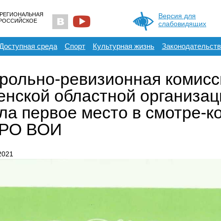
 РЕГИОНАЛЬНАЯ
Версия для
ЕРОССИЙСКОЕ
слабовидящих
Доступная среда
Спорт
Культурная жизнь
Законодательств
рольно-ревизионная комисс
нской областной организа
ла первое место в смотре-к
 РО ВОИ
2021