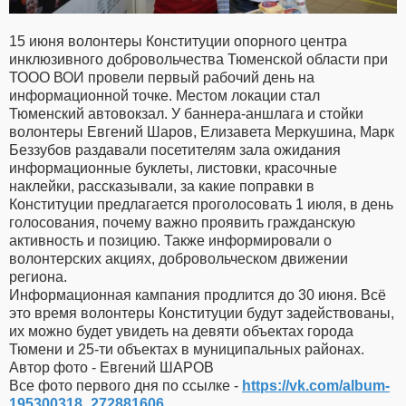
15 июня волонтеры Конституции опорного центра
инклюзивного добровольчества Тюменской области при
ТООО ВОИ провели первый рабочий день на
информационной точке. Местом локации стал
Тюменский автовокзал. У баннера-аншлага и стойки
волонтеры Евгений Шаров, Елизавета Меркушина, Марк
Беззубов раздавали посетителям зала ожидания
информационные буклеты, листовки, красочные
наклейки, рассказывали, за какие поправки в
Конституции предлагается проголосовать 1 июля, в день
голосования, почему важно проявить гражданскую
активность и позицию. Также информировали о
волонтерских акциях, добровольческом движении
региона.
Информационная кампания продлится до 30 июня. Всё
это время волонтеры Конституции будут задействованы,
их можно будет увидеть на девяти объектах города
Тюмени и 25-ти объектах в муниципальных районах.
Автор фото - Евгений ШАРОВ
Все фото первого дня по ссылке -
https://vk.com/album-
195300318_272881606