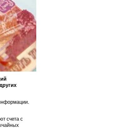
щий
других
 информации.
ют счета с
вычайных