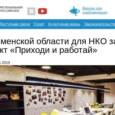
 РЕГИОНАЛЬНАЯ
Версия для
ЕРОССИЙСКОЕ
слабовидящих
Доступная среда
Спорт
Культурная жизнь
Законодательств
менской области для НКО 
кт «Приходи и работай»
я 2019