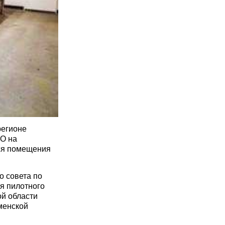
регионе
КО на
ся помещения
о совета по
я пилотного
ой области
менской