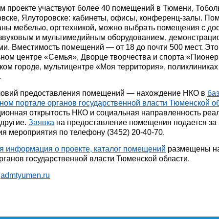
м проекте участвуют более 40 помещений в Тюмени, Тобол
вске, Ялуторовске: кабинеты, офисы, конференц-залы. П
ны мебелью, оргтехникой, можно выбрать помещения с до
, звуковым и мультимедийным оборудованием, демонстрац
и. Вместимость помещений — от 18 до почти 500 мест. Эт
ном центре «Семья», Дворце творчества и спорта «Пионер
ом городе, мультицентре «Моя территория», поликлиниках
.
ловий предоставления помещений — нахождение НКО в
баз
ом портале органов государственной власти Тюменской о
ионная открытость НКО и социальная направленность реа
 другие.
Заявка
на предоставление помещения подается за 
я мероприятия по телефону (3452) 20-40-70.
я информация о проекте, каталог помещений
размещены н
рганов государственной власти Тюменской области.
:
admtyumen.ru