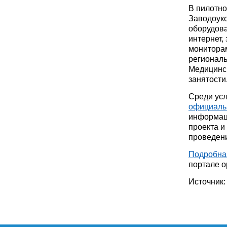
В пилотно
Заводоуко
оборудова
интернет
мониторам
региональ
Медицинск
занятости
Среди ус
официальн
информац
проекта и
проведени
Подробна
портале о
Источник