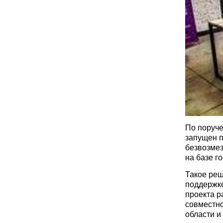
По поруче
запущен п
безвозме
на базе г
Такое реш
поддержке
проекта р
совместно
области и