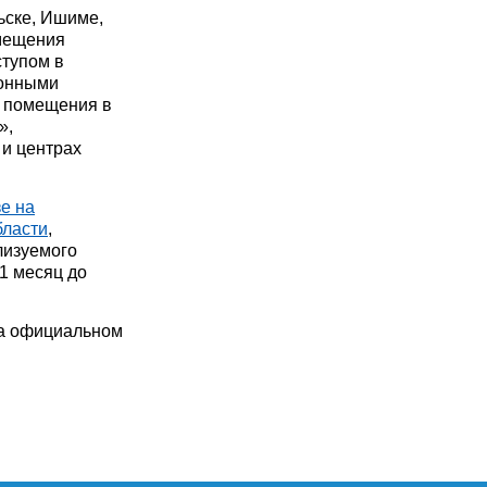
ьске, Ишиме,
омещения
ступом в
ионными
о помещения в
»,
 и центрах
е на
бласти
,
лизуемого
1 месяц до
а официальном