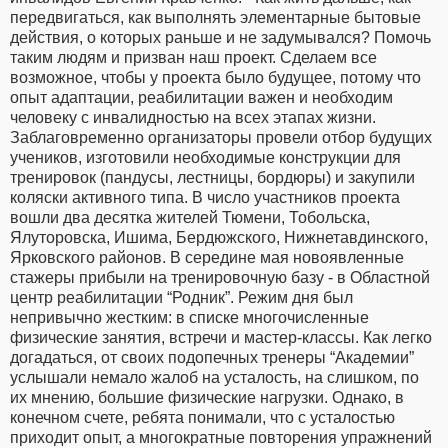
передвигаться, как выполнять элементарные бытовые
действия, о которых раньше и не задумывался? Помочь
таким людям и призван наш проект. Сделаем все
возможное, чтобы у проекта было будущее, потому что
опыт адаптации, реабилитации важен и необходим
человеку с инвалидностью на всех этапах жизни.
Заблаговременно организаторы провели отбор будущих
учеников, изготовили необходимые конструкции для
тренировок (пандусы, лестницы, бордюры) и закупили
коляски активного типа. В число участников проекта
вошли два десятка жителей Тюмени, Тобольска,
Ялуторовска, Ишима, Бердюжского, Нижнетавдинского,
Ярковского районов. В середине мая новоявленные
стажеры прибыли на тренировочную базу - в Областной
центр реабилитации “Родник”. Режим дня был
непривычно жестким: в списке многочисленные
физические занятия, встречи и мастер-классы. Как легко
догадаться, от своих подопечных тренеры “Академии”
услышали немало жалоб на усталость, на слишком, по
их мнению, большие физические нагрузки. Однако, в
конечном счете, ребята понимали, что с усталостью
приходит опыт, а многократные повторения упражнений