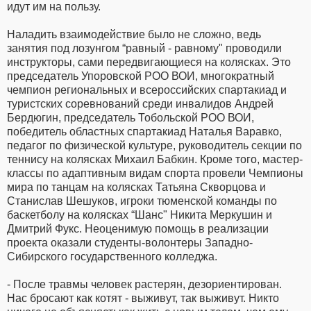
идут им на пользу.
Наладить взаимодействие было не сложно, ведь
занятия под лозунгом “равный - равному" проводили
инструкторы, сами передвигающиеся на колясках. Это
председатель Упоровской РОО ВОИ, многократный
чемпион региональных и всероссийских спартакиад и
туристских соревнований среди инвалидов Андрей
Бердюгин, председатель Тобольской РОО ВОИ,
победитель областных спартакиад Наталья Варавко,
педагог по физической культуре, руководитель секции по
теннису на колясках Михаил Бабкин. Кроме того, мастер-
классы по адаптивным видам спорта провели Чемпионы
мира по танцам на колясках Татьяна Скворцова и
Станислав Шешуков, игроки тюменской команды по
баскетболу на колясках “Шанс" Никита Меркушин и
Дмитрий Фукс. Неоценимую помощь в реализации
проекта оказали студенты-волонтеры Западно-
Сибирского государственного колледжа.
- После травмы человек растерян, дезориентирован.
Нас бросают как котят - выживут, так выживут. Никто