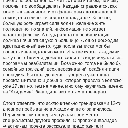
ничего не объясняет: как жить с новым телом, чем ему
помочь, что вообще делать. Каждый справляется, как
может - в зависимости от финансовых возможностей
семьи, от активности родных и так далее. Конечно,
большую роль играет сила воли и желание жить
полноценно, но знаний, информации не хватает
катастрофически. А ведь работа по реабилитации
должна начинаться уже в больнице. А еще необходим
адаптационный центр, куда после выписки мог бы
попасть инвалид-колясочник. И такие курсы, академии,
как у нас в Тюмени, должны входить в индивидуальные
программы реабилитации. Возможно, тогда не было бы
семейных трагедий, всех переживаний, реабилитация
проходила бы гораздо легче, - уверена участница
проекта Виталина Щербина, которая провела в коляске
уже 27 лет, но, тем не менее, многому научилась именно
на “Академии”, благодаря экспертам и тренерам.
Стоит отметить, что исключительно тренировками 12-ти
дневное пребывание в Академии не ограничилось.
Периодически тренеры уступали свое место
специалистам другого профиля. О правах инвалидов
участникам проекта рассказали представители