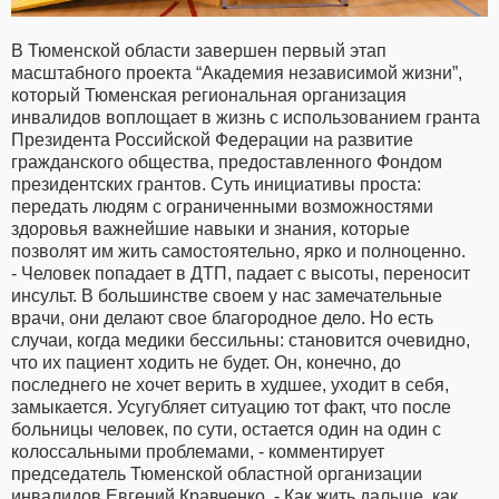
В Тюменской области завершен первый этап
масштабного проекта “Академия независимой жизни”,
который Тюменская региональная организация
инвалидов воплощает в жизнь с использованием гранта
Президента Российской Федерации на развитие
гражданского общества, предоставленного Фондом
президентских грантов. Суть инициативы проста:
передать людям с ограниченными возможностями
здоровья важнейшие навыки и знания, которые
позволят им жить самостоятельно, ярко и полноценно.
- Человек попадает в ДТП, падает с высоты, переносит
инсульт. В большинстве своем у нас замечательные
врачи, они делают свое благородное дело. Но есть
случаи, когда медики бессильны: становится очевидно,
что их пациент ходить не будет. Он, конечно, до
последнего не хочет верить в худшее, уходит в себя,
замыкается. Усугубляет ситуацию тот факт, что после
больницы человек, по сути, остается один на один с
колоссальными проблемами, - комментирует
председатель Тюменской областной организации
инвалидов Евгений Кравченко. - Как жить дальше, как