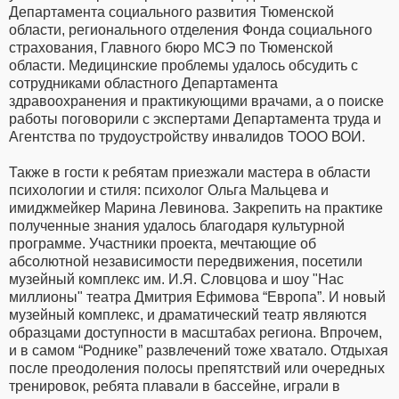
Департамента социального развития Тюменской
области, регионального отделения Фонда социального
страхования, Главного бюро МСЭ по Тюменской
области. Медицинские проблемы удалось обсудить с
сотрудниками областного Департамента
здравоохранения и практикующими врачами, а о поиске
работы поговорили с экспертами Департамента труда и
Агентства по трудоустройству инвалидов ТООО ВОИ.
Также в гости к ребятам приезжали мастера в области
психологии и стиля: психолог Ольга Мальцева и
имиджмейкер Марина Левинова. Закрепить на практике
полученные знания удалось благодаря культурной
программе. Участники проекта, мечтающие об
абсолютной независимости передвижения, посетили
музейный комплекс им. И.Я. Словцова и шоу "Нас
миллионы" театра Дмитрия Ефимова “Европа”. И новый
музейный комплекс, и драматический театр являются
образцами доступности в масштабах региона. Впрочем,
и в самом “Роднике” развлечений тоже хватало. Отдыхая
после преодоления полосы препятствий или очередных
тренировок, ребята плавали в бассейне, играли в