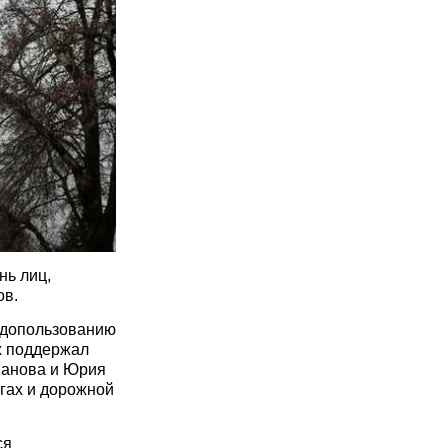
нь лиц,
ов.
одопользованию
х поддержал
панова и Юрия
гах и дорожной
ся