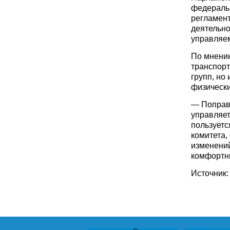
федеральн
регламен
деятельно
управляе
По мнению
транспорт
групп, но
физическ
— Поправк
управляет
пользуетс
комитета,
изменений
комфортны
Источник