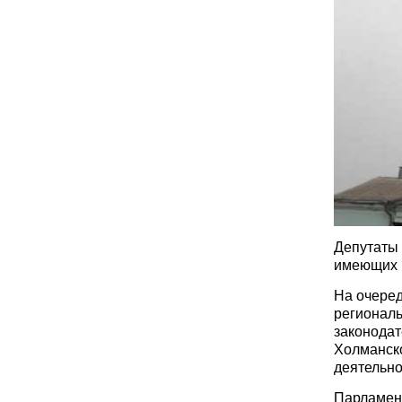
Депутаты
имеющих 
На очеред
региональ
законодат
Холманско
деятельно
Парламен