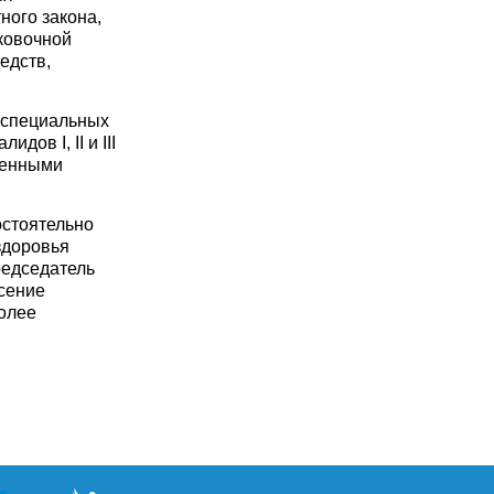
ного закона,
ковочной
едств,
 специальных
ов I, II и III
ченными
остоятельно
 здоровья
редседатель
есение
более