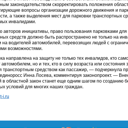
ым законодательством скорректировать положения област
тирующие вопросы организации дорожного движения и пар
сти, а также выделения мест для парковки транспортных ср
мых инвалидами.
 авторов инициативы, право пользования парковками для
ных средств должно быть распространено не только на инвалид
 и на водителей автомобилей, перевозящих людей с ограни
ими возможностями.
а направлена на защиту не только тех инвалидов, кто сам
 автомобилем, но и тех, кто в силу возраста или состояния
я транспортным средством как пассажир, — подчеркнула п
 единоросс Инна Лосева, комментируя законопроект. — Вн
 в областной закон станет еще одним шагом по созданию 
х условий для многих наших граждан.
:
t-i.ru