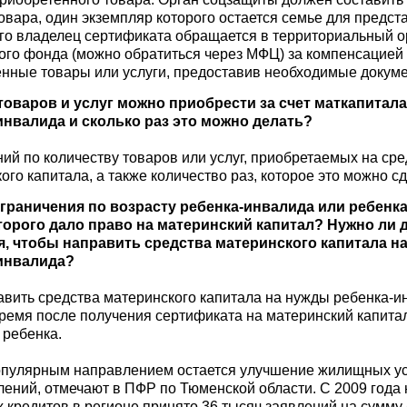
овара, один экземпляр которого остается семье для предст
го владелец сертификата обращается в территориальный о
го фонда (можно обратиться через МФЦ) за компенсацией
нные товары или услуги, предоставив необходимые докум
товаров и услуг можно приобрести за счет маткапитал
инвалида и сколько раз это можно делать?
ий по количеству товаров или услуг, приобретаемых на сре
ого капитала, а также количество раз, которое это можно сде
ограничения по возрасту ребенка-инвалида или ребенка
торого дало право на материнский капитал? Нужно ли 
я, чтобы направить средства материнского капитала н
инвалида?
авить средства материнского капитала на нужды ребенка-
ремя после получения сертификата на материнский капита
 ребенка.
пулярным направлением остается улучшение жилищных ус
лений, отмечают в ПФР по Тюменской области. С 2009 года
кредитов в регионе принято 36 тысяч заявлений на сумму 