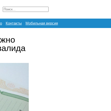
о
Контакты
Мобильная версия
ожно
валида