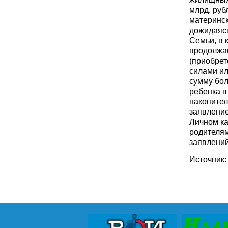
млрд. руб
материнск
дожидаясь
Семьи, в 
продолжа
(приобрет
силами ил
сумму бол
ребенка в
накопител
заявление
Личном ка
родителям
заявлений
Источник