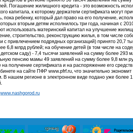
лей. Погашение жилищного кредита - это возможность испо
ого капитала, к которому держатели сертификата могут при
, пока ребенку, который дал право на его получение, исполн
которых вторым детям исполнилось три года, начиная с 2010
ют использовать материнский капитал на улучшение жили
ение, строительство, реконструкцию жилья, в том числе со
и с привлечением подрядных организаций) принято 20,7 ты
ее 6,8 млрд рублей; на обучение детей (в том числе на сод
 детском саду) - 7,4 тысячи заявлений на сумму более 293 м
ьную пенсию мамы 49 заявлений на сумму более 9,8 млн р
 на получение сертификата и на распоряжение его средст
бинете на сайте ПФР www.pfrf.ru, что значительно экономит
. В нашем регионе в электронном виде подано уже более 1
.
:
www.nashgorod.ru