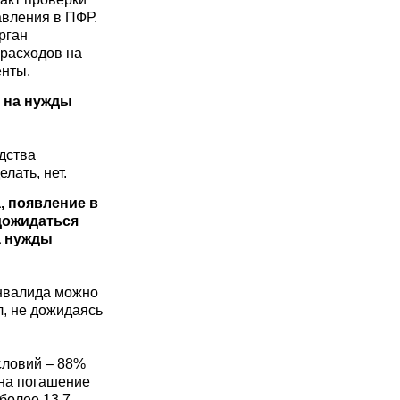
авления в ПФР.
рган
 расходов на
енты.
а на нужды
дства
лать, нет.
, появление в
дожидаться
а нужды
инвалида можно
л, не дожидаясь
ловий – 88%
 на погашение
более 13,7