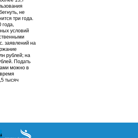
льзования
бегнуть, не
ится три года.
 года,
щных условий
бственными
с. заявлений на
ержание
лн рублей; на
ублей. Подать
вами можно в
 время
,5 тысяч