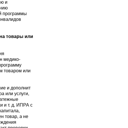
ию и
ению
ой программы
-инвалидов
 на товары или
ия
н медико-
 программу
м товаром или
ние и дополнит
а или услуги,
латежные
 и т. д. ИПРА с
капитала,
н товар, а не
рждения
акт проверки