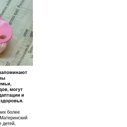
 напоминают
ены
емьи,
ов, могут
даптации и
 здоровья.
них более
 Материнский
 детей,