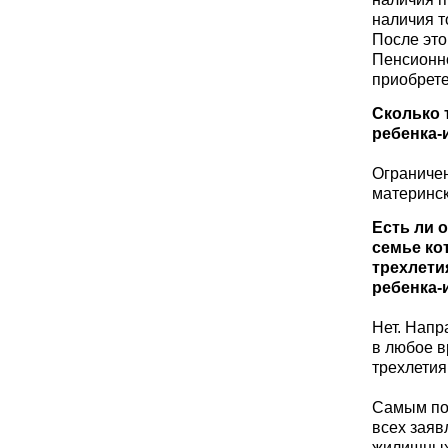
наличия т
После это
Пенсионно
приобрете
Сколько 
ребенка-
Ограничен
материнск
Есть ли 
семье ко
трехлети
ребенка-
Нет. Напр
в любое в
трехлетия
Самым по
всех заяв
жилищных 