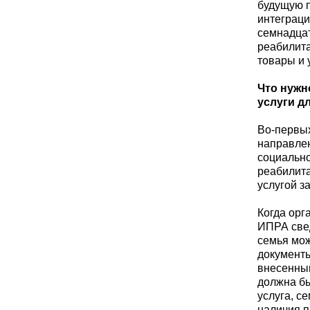
будущую п
интеграци
семнадца
реабилита
товары и 
Что нужн
услуги д
Во-первых
направлен
социально
реабилита
услугой з
Когда орг
ИПРА свед
семья мож
документы
внесенным
должна бы
услуга, с
наличия п