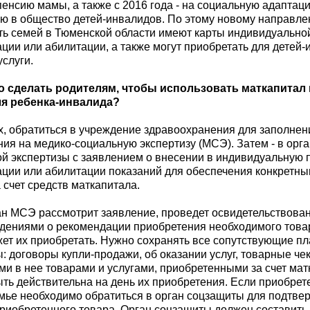
енсию мамы, а также с 2016 года - на социальную адаптац
ю в общество детей-инвалидов. По этому новому направл
ть семей в Тюменской области имеют карты индивидуальн
ции или абилитации, а также могут приобретать для детей
услуги.
о сделать родителям, чтобы использовать маткапитал
ля ребенка-инвалида?
, обратиться в учреждение здравоохранения для заполнен
ия на медико-социальную экспертизу (МСЭ). Затем - в орга
й экспертизы с заявлением о внесении в индивидуальную
ции или абилитации показаний для обеспечения конкретны
а счет средств маткапитала.
ан МСЭ рассмотрит заявление, проведет освидетельствова
ениями о рекомендации приобретения необходимого товар
ет их приобретать. Нужно сохранять все сопутствующие п
: договоры купли-продажи, об оказании услуг, товарные чеки
и в нее товарами и услугами, приобретенными за счет мат
ть действительна на день их приобретения. Если приобрете
емье необходимо обратиться в орган соцзащиты для подтве
риобретенного товара. Орган соцзащиты должен составить 