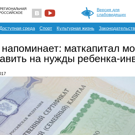
 РЕГИОНАЛЬНАЯ
Версия для
ЕРОССИЙСКОЕ
слабовидящих
Доступная среда
Спорт
Культурная жизнь
Законодательств
напоминает: маткапитал м
авить на нужды ребенка-ин
017