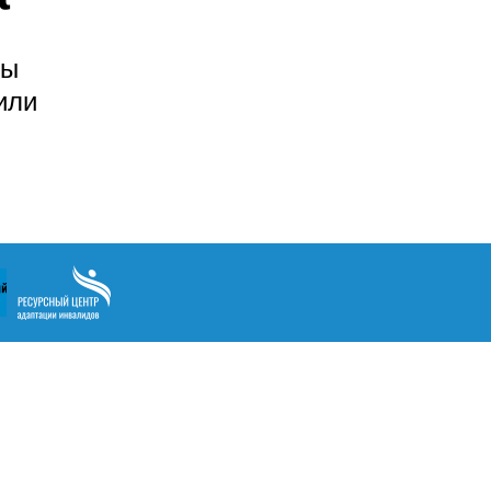
цы
или