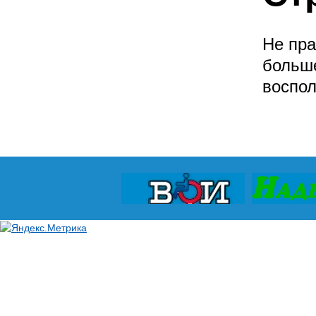
Не пра
больше
воспол