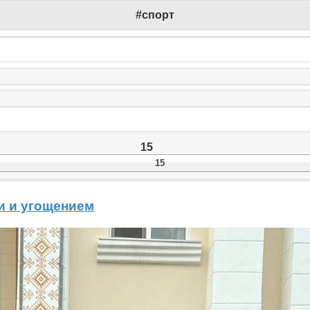
#спорт
15
15
и и угощением